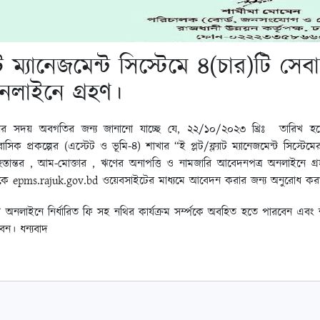
যাট ম্যানেজমেন্ট সিস্টেমে ৪(চার)টি সেব
লাইনে গ্রহণ।
সকলের সদয় অবগতির জন্য জানানো যাচ্ছে যে, ২২/১০/২০২৩ খ্রিঃ তারিখ হত
িক প্রকল্পের (এস্টেট ও ভূমি-৪) শাখার “ই প্লট/ফ্ল্যাট ম্যানেজমেন্ট সিস্টেমের
 হস্তান্তর , আম-মোক্তার , ঋণের অনাপত্তি ও নামজারি আবেদনপত্র অনলাইনে গ্র
শীগনকে epms.rajuk.gov.bd ওয়েবসাইটের মাধ্যমে আবেদন করার জন্য অনুরোধ কর
 অনলাইনে নির্ধারিত ফি সহ নথির কার্যক্রম সর্ম্পকে অবহিত হতে পারবেন এবং নথ
ন। ধন্যবাদ