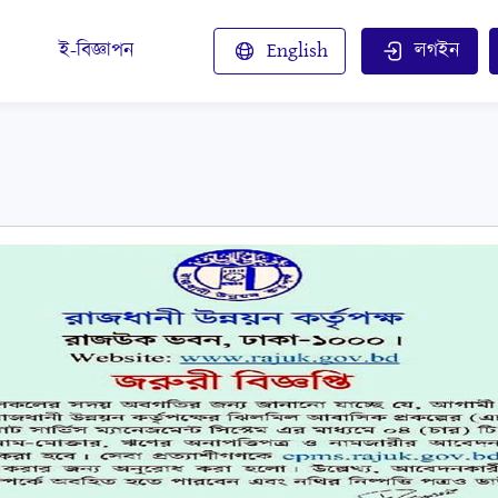
ই-বিজ্ঞাপন
English
লগইন