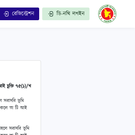
রেজিস্ট্রেশন
ডি-নথি লগইন
ই চুক্তি ৭৫(১)/খ
ে সরাসরি ভূমি
থাকলে তা টি আই
াহলে সরাসরি ভূমি