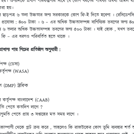
া হয়। অন্যদিকে প্রধান পরিকল্পনার সাথে যে কোন ধরনের পার্থক্য অথবা অমিল 
 করা হয়।
রের ছাড়পত্র ৬ তলা উচ্চতার জন্য সরকারকে কোন ফি-ই দিতে হবেনা । রেসিডেন
প্রযোজ্য : ৪০০ টাকা । ৬ – এর অধিক উচ্চতাসম্পন্ন বানিয্যিক ভবনের জন্য ৪০
ন্য ৬ তলার অধিক উচ্চতাসম্পন্ন ভবনের জন্য ৫০০ টাকা । যাই হোক , যখন ভব
 ফি – এর ধরনও পরিবর্তিত হতে থাকে ।
রাধান্য পায় নিচের প্রতিষ্ঠান অনুযায়ী :
ৃপক্ষ (ডেসা)
কর্তৃপক্ষ (WASA)
িশ (DMP) ট্রাফিক
 কর্তৃপক্ষ বাংলাদেশ (CAAB)
ুমতি পেতে কতদিন লাগে ?
 অনুমতি পেতে প্রায় ৩ সপ্তাহের মত সময় লাগে ।
 কোম্পানী থেকে প্লট ক্রয় করে , তাহলেও কি রাজউকের কোন ভূমি ব্যবহার শর্ত