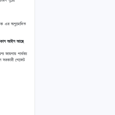
 কারন পুরো
াজউক এর অনুমোদিত
রে কোন আইন আছে
 জায়গায় পার্থক্য
নে সরকারী গেজেট