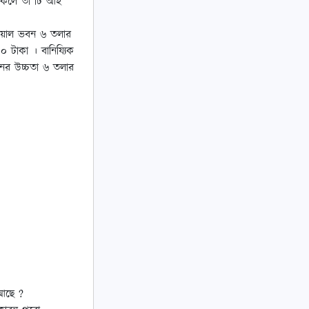
থাকলে তা টি আই
সিয়াল ভবন ৬ তলার
০ টাকা । বানিয্যিক
নের উচ্চতা ৬ তলার
 আছে ?