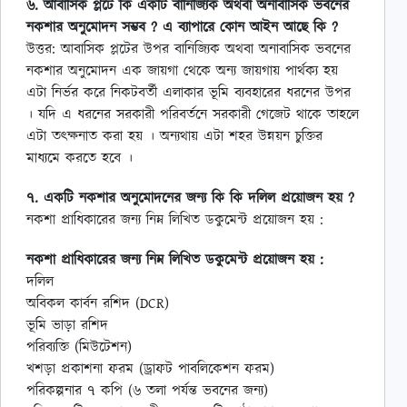
৬. আবাসিক প্লটে কি একটি বানিজ্যিক অথবা অনাবাসিক ভবনের
নকশার অনুমোদন সম্ভব ? এ ব্যাপারে কোন আইন আছে কি ?
উত্তর: আবাসিক প্লটের উপর বানিজ্যিক অথবা অনাবাসিক ভবনের
নকশার অনুমোদন এক জায়গা থেকে অন্য জায়গায় পার্থক্য হয়
এটা নির্ভর করে নিকটবর্তী এলাকার ভূমি ব্যবহারের ধরনের উপর
। যদি এ ধরনের সরকারী পরিবর্তনে সরকারী গেজেট থাকে তাহলে
এটা তৎক্ষনাত করা হয় । অন্যথায় এটা শহর উন্নয়ন চুক্তির
মাধ্যমে করতে হবে ।
৭. একটি নকশার অনুমোদনের জন্য কি কি দলিল প্রয়োজন হয় ?
নকশা প্রাধিকারের জন্য নিম্ন লিখিত ডকুমেন্ট প্রয়োজন হয় :
নকশা প্রাধিকারের জন্য নিম্ন লিখিত ডকুমেন্ট প্রয়োজন হয় :
দলিল
অবিকল কার্বন রশিদ (DCR)
ভূমি ভাড়া রশিদ
পরিব্যক্তি (মিউটেশন)
খশড়া প্রকাশনা ফরম (ড্রাফট পাবলিকেশন ফরম)
পরিকল্পনার ৭ কপি (৬ তলা পর্যন্ত ভবনের জন্য)