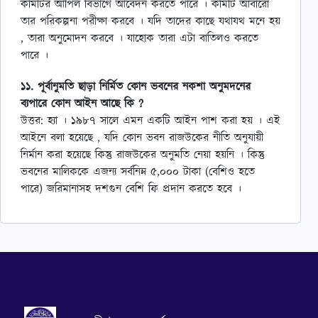
কমিটির আপিল বিভাগে আবেদন করতে পারে । কমিটি আবারো
তার পরিকল্পনা পরীক্ষা করবে । যদি তাদের কাছে যথাযথ মনে হয়
, তারা অনুমোদন করবে । যাহোক তারা এটা বাতিলও করতে
পারে ।
১১. পূর্বানুমতি ছাড়া নির্মিত কোন ভবনের নকশা অনুমদনের
ব্যপারে কোন আইন আছে কি ?
উত্তর: হ্যা । ১৯৮৭ সালে এমন একটি আইন পাশ করা হয় । এই
আইনে বলা হয়েছে , যদি কোন ভবন রাজউকের নীতি অনুযায়ী
নির্মান করা হয়েছে কিন্তু রাজউকের অনুমতি নেয়া হয়নি । কিন্তু
ভবনের মালিককে এজন্য সর্বনিম্ন ৫,০০০ টাকা (বেশিও হতে
পারে) জরিমানাসহ দশগুন বেশি ফি প্রদান করতে হবে ।