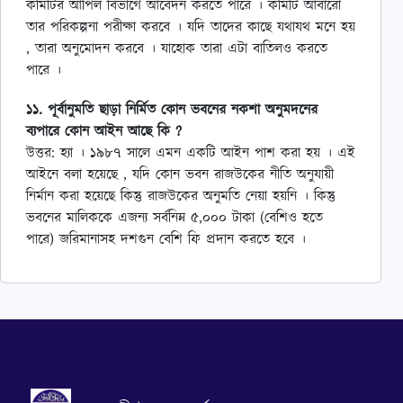
কমিটির আপিল বিভাগে আবেদন করতে পারে । কমিটি আবারো
তার পরিকল্পনা পরীক্ষা করবে । যদি তাদের কাছে যথাযথ মনে হয়
, তারা অনুমোদন করবে । যাহোক তারা এটা বাতিলও করতে
পারে ।
১১. পূর্বানুমতি ছাড়া নির্মিত কোন ভবনের নকশা অনুমদনের
ব্যপারে কোন আইন আছে কি ?
উত্তর: হ্যা । ১৯৮৭ সালে এমন একটি আইন পাশ করা হয় । এই
আইনে বলা হয়েছে , যদি কোন ভবন রাজউকের নীতি অনুযায়ী
নির্মান করা হয়েছে কিন্তু রাজউকের অনুমতি নেয়া হয়নি । কিন্তু
ভবনের মালিককে এজন্য সর্বনিম্ন ৫,০০০ টাকা (বেশিও হতে
পারে) জরিমানাসহ দশগুন বেশি ফি প্রদান করতে হবে ।