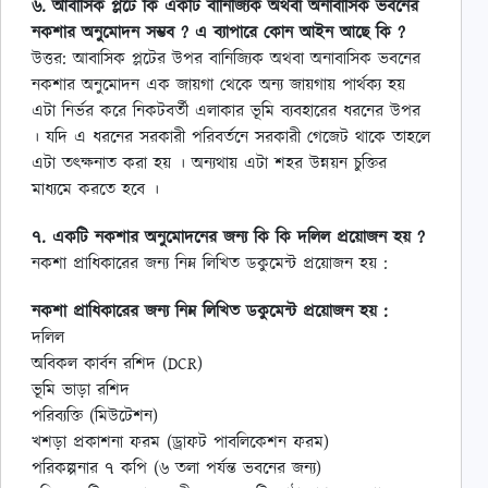
৬. আবাসিক প্লটে কি একটি বানিজ্যিক অথবা অনাবাসিক ভবনের
নকশার অনুমোদন সম্ভব ? এ ব্যাপারে কোন আইন আছে কি ?
উত্তর: আবাসিক প্লটের উপর বানিজ্যিক অথবা অনাবাসিক ভবনের
নকশার অনুমোদন এক জায়গা থেকে অন্য জায়গায় পার্থক্য হয়
এটা নির্ভর করে নিকটবর্তী এলাকার ভূমি ব্যবহারের ধরনের উপর
। যদি এ ধরনের সরকারী পরিবর্তনে সরকারী গেজেট থাকে তাহলে
এটা তৎক্ষনাত করা হয় । অন্যথায় এটা শহর উন্নয়ন চুক্তির
মাধ্যমে করতে হবে ।
৭. একটি নকশার অনুমোদনের জন্য কি কি দলিল প্রয়োজন হয় ?
নকশা প্রাধিকারের জন্য নিম্ন লিখিত ডকুমেন্ট প্রয়োজন হয় :
নকশা প্রাধিকারের জন্য নিম্ন লিখিত ডকুমেন্ট প্রয়োজন হয় :
দলিল
অবিকল কার্বন রশিদ (DCR)
ভূমি ভাড়া রশিদ
পরিব্যক্তি (মিউটেশন)
খশড়া প্রকাশনা ফরম (ড্রাফট পাবলিকেশন ফরম)
পরিকল্পনার ৭ কপি (৬ তলা পর্যন্ত ভবনের জন্য)