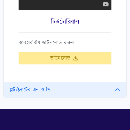
টিউটোরিয়াল
ব্যাবহারবিধি ডাউনলোড করুন
ডাউনলোড
প্লট/ফ্ল্যাটের এন ও সি