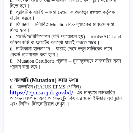
রাজউক
দিতে হবে।
ü
প্রাথমিক যাচাই – জমা দেওয়া কাগজপত্র
কর্তৃপক্ষ
রাজউক
যাচাই করবে।
ü
ফি জমা – নির্ধারিত
ব্যাংকের মাধ্যমে জমা
Mutation Fee
দিতে হবে।
ü
সার্ভে/ভেরিফিকেশন (যদি প্রয়োজন হয়) –
/
রাজউক
AC Land
অফিস জমি বা ফ্ল্যাটের অবস্থা যাচাই করতে পারে।
ü
মালিকানা হালনাগাদ – যাচাই শেষে নতুন মালিকের নামে
রেকর্ড হালনাগাদ করা হবে।
ü
প্রদান – চূড়ান্তভাবে নামজারির সনদ
Mutation Certificate
প্রদান করা হবে।
v
নামজারি (Mutation) করার উপায়
ü
অনলাইন (
পোর্টাল)
RAJUK EPMS
https://epms.rajuk.gov.bd/
এর মাধ্যমে নামজারির
আবেদন সম্পন্ন এবং আবেদন ট্র্যাকিং এর জন্য ইউজার ম্যানুয়াল
এবং ভিডিও টিউটোরিয়াল দেখুন
।