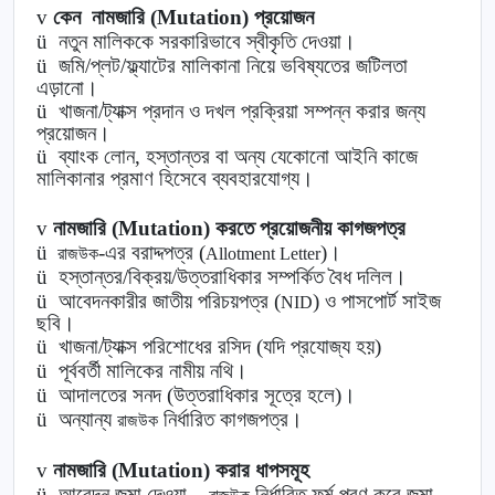
v
কেন নামজারি (Mutation) প্রয়োজন
ü
নতুন মালিককে সরকারিভাবে স্বীকৃতি দেওয়া।
ü
জমি/প্লট/ফ্ল্যাটের মালিকানা নিয়ে ভবিষ্যতের জটিলতা
এড়ানো।
ü
খাজনা/ট্যাক্স প্রদান ও দখল প্রক্রিয়া সম্পন্ন করার জন্য
প্রয়োজন।
ü
ব্যাংক লোন, হস্তান্তর বা অন্য যেকোনো আইনি কাজে
মালিকানার প্রমাণ হিসেবে ব্যবহারযোগ্য।
v
নামজারি (Mutation) করতে প্রয়োজনীয় কাগজপত্র
ü
-এর বরাদ্দপত্র (
)।
রাজউক
Allotment Letter
ü
হস্তান্তর/বিক্রয়/উত্তরাধিকার সম্পর্কিত বৈধ দলিল।
ü
আবেদনকারীর জাতীয় পরিচয়পত্র (
) ও পাসপোর্ট সাইজ
NID
ছবি।
ü
খাজনা/ট্যাক্স পরিশোধের রসিদ (যদি প্রযোজ্য হয়)
ü
পূর্ববর্তী মালিকের নামীয় নথি।
ü
আদালতের সনদ (উত্তরাধিকার সূত্রে হলে)।
ü
অন্যান্য
নির্ধারিত কাগজপত্র।
রাজউক
v
নামজারি (Mutation) করার ধাপসমূহ
ü
আবেদন জমা দেওয়া –
নির্ধারিত ফর্ম পূরণ করে জমা