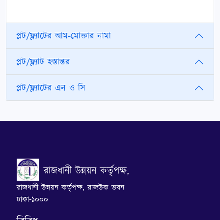
প্লট/ফ্ল্যাটের আম-মোক্তার নামা
প্লট/ফ্ল্যাট হস্তান্তর
প্লট/ফ্ল্যাটের এন ও সি
রাজধানী উন্নয়ন কর্তৃপক্ষ,
রাজধানী উন্নয়ন কর্তৃপক্ষ, রাজউক ভবন
ঢাকা-১০০০